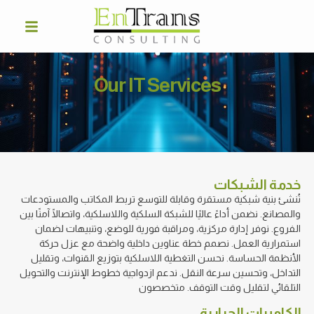
Our IT Services
خدمة الشبكات
نُنشئ بنية شبكية مستقرة وقابلة للتوسع تربط المكاتب والمستودعات
والمصانع. نضمن أداءً عاليًا للشبكة السلكية واللاسلكية، واتصالًا آمنًا بين
الفروع. نوفر إدارة مركزية، ومراقبة فورية للوضع، وتنبيهات لضمان
استمرارية العمل. نصمم خطة عناوين داخلية واضحة مع عزل حركة
الأنظمة الحساسة. نحسن التغطية اللاسلكية بتوزيع القنوات، وتقليل
التداخل، وتحسين سرعة النقل. ندعم ازدواجية خطوط الإنترنت والتحويل
التلقائي لتقليل وقت التوقف. متخصصون
الكاميرات الحرارية