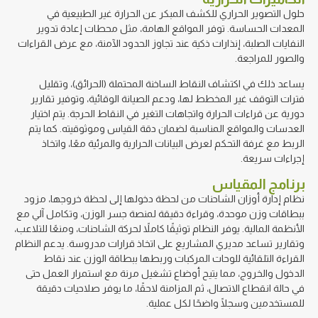
حلول التصوير الحراري للكشف المبكر عن الحرارة غير الطبيعية في
المعدات الحساسة. توفر المواقع الهامة، مثل محطات إعادة تدوير
النفايات الصلبة، إنذارات ذكية عند تجاوز الحدود الآمنة، مع عرض القراءات
والصور للمراجعة.
يساعد ذلك في اكتشاف النقاط الساخنة المحتملة (الحرائق)، وتقليل
فترات التوقف غير المخطط لها، ودعم الصيانة الوقائية، وتوفير تقارير
دورية عن قراءات الحرارة واتجاهات التغير في النقاط الحرجة. يتم اختيار
العدسات والمواقع المناسبة لضمان دقة القياس وموثوقيته. كما يتم
الربط مع غرفة التحكم لعرض البيانات الحرارية والمرئية معًا، واتخاذ
إجراءات سريعة.
برنامج المقياس
نظام إدارة أوزان الشاحنات من لحظة دخولها إلى لحظة خروجها، مزود
ببطاقات وزن موحدة، وقراءة دقيقة لمنصة جسر الوزن، وتكامل آلي مع
الأنظمة المالية. يوفر النظام توثيقًا كاملاً لحركة الشاحنات، ومنعًا للتلاعب،
وتقارير تساعد مديري المشاريع على اتخاذ قرارات مدروسة. يدعم النظام
القراءة التلقائية للوحات المركبات وربطها ببطاقة الوزن عند نقاط
الدخول والخروج، مما يتيح أوضاع تشغيل مرنة مع استمرار العمل حتى
في حالة انقطاع الاتصال، ثم المزامنة لاحقًا، ما يوفر صلاحيات دقيقة
للمستخدمين وسجلًا واضحًا لكل عملية.